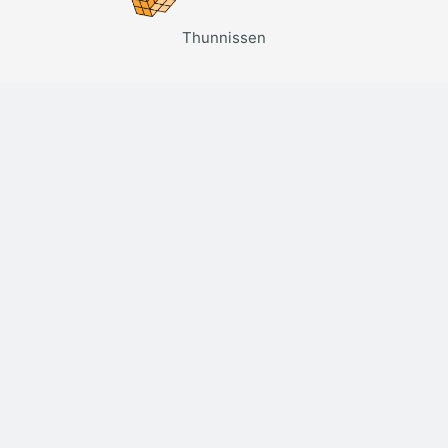
Thunnissen
Bureau070
Hofzicht Makelaars
© Thunnissen Groep 2026